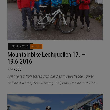
30. Juni 2016
Aus
Mountainbike Lechquellen 17. –
19.6.2016
Von
RSDD
Am Freitag früh trafen sich die 8 enthusiastischen Biker
Sabine & Anton, Tine & Dieter, Toni, Max, Sabine und Tina…