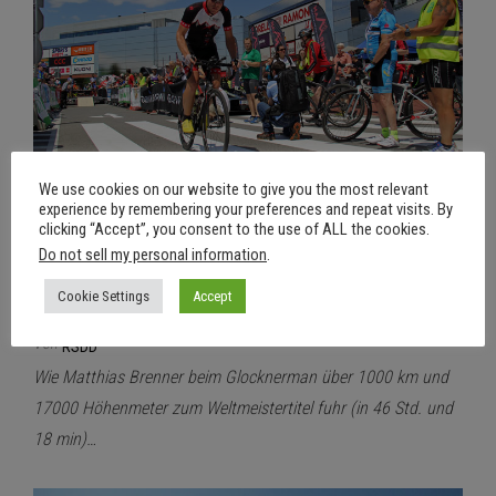
We use cookies on our website to give you the most relevant
experience by remembering your preferences and repeat visits. By
clicking “Accept”, you consent to the use of ALL the cookies.
17. Juni 2016
Aus
Do not sell my personal information
.
Matthias Brenner U30 Weltmeister
Cookie Settings
Accept
2016 im Ultraradmarathon
Von
RSDD
Wie Matthias Brenner beim Glocknerman über 1000 km und
17000 Höhenmeter zum Weltmeistertitel fuhr (in 46 Std. und
18 min)…