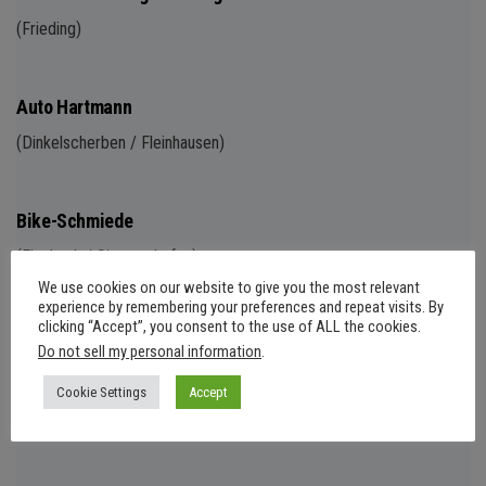
(Frieding)
Auto Hartmann
(Dinkelscherben / Fleinhausen)
Bike-Schmiede
(Fischach / Siegertshofen)
We use cookies on our website to give you the most relevant
experience by remembering your preferences and repeat visits. By
clicking “Accept”, you consent to the use of ALL the cookies.
Do not sell my personal information
.
Fahrrad Stadler
Cookie Settings
Accept
(Ziemetshausen)