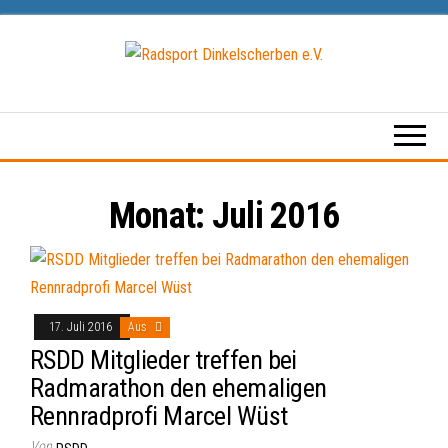
Zum
Inhalt
springen
Radsport
Dinkelscherben
e.V.
Monat:
Juli 2016
17. Juli 2016
Aus
RSDD Mitglieder treffen bei
Radmarathon den ehemaligen
Rennradprofi Marcel Wüst
Von