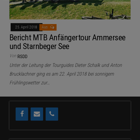
25. April 2018
Aus
Bericht MTB Anfängertour Ammersee
und Starnbeger See
Von
RSDD
Unter der Leitung der Tourguides Dieter Schalk und Anton
Brucklachner ging es am 22. April 2018 bei sonnigem
Frühlingswetter zur…