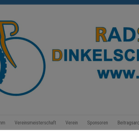
Radsport
Dinkelscherben
amm
Vereinsmeisterschaft
Verein
Sponsoren
Beitragsarc
e.V.