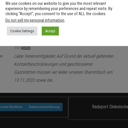
We use cookies on our website to give you the most relevant
Monat:
November 2020
experience by remembering your preferences and repeat visits. By
clicking “Accept”, you consent to the use of ALL the cookies.
Do not sell my personal information
.
11. November 2020
Aus
Stammtisch und Weihnachtsfeier
Cookie Settings
Accept
entfällt
Von
RSDD
en
Liebe Vereinsmitglieder, Auf Grund der aktuell geltenden
Kontaktbeschränkungen und geschlossener
Gaststätten müssen wir leider unseren Stammtisch am
13.11.2020 sowie die…
Radsport Dinkelsche
Cookie Richtlinie
Datenschutzerklärung