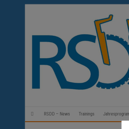
Zum
Inhalt
springen
RSDD – News
Trainings
Jahresprogr