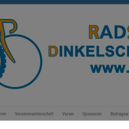
Radsport
Dinkelscherben
amm
Vereinsmeisterschaft
Verein
Sponsoren
Beitragsar
e.V.