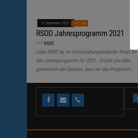
6. Dezember 2020
Aus
RSDD Jahresprogramm 2021
Von
RSDD
Liebe RSDD´ler, im Veranstaltungskalender findet Ihr
das Jahresprogramm für 2021. Drückt uns allen
gemeinsam die Daumen, dass wir das Programm…