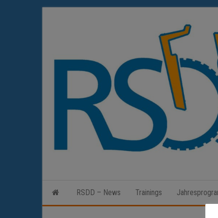
Zum
Inhalt
springen
RSDD – News
Trainings
Jahresprogr