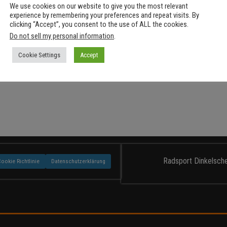
We use cookies on our website to give you the most relevant
Monat:
Dezember 2020
experience by remembering your preferences and repeat visits. By
clicking “Accept”, you consent to the use of ALL the cookies.
Do not sell my personal information
.
Cookie Settings
Accept
Radsport Dinkelsche
Cookie Richtlinie
Datenschutzerklärung