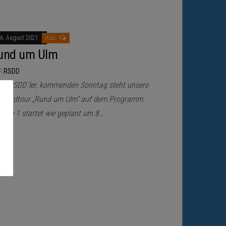
6. August 2021
Aus
und um Ulm
n
RSDD
llo RSDD´ler, kommenden Sonntag steht unsere
nnradtour „Rund um Ulm“ auf dem Programm.
uppe 1 startet wie geplant um 8…