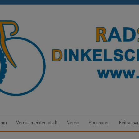
Radsport
Dinkelscherben
amm
Vereinsmeisterschaft
Verein
Sponsoren
Beitragsar
e.V.