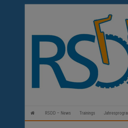
Zum
Inhalt
springen
RSDD – News
Trainings
Jahresprogr