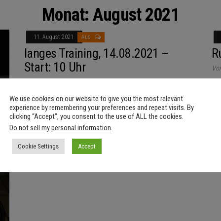
Monat:
August 2021
11. August 2021
Aus
langes Training, 14.08.2021 –
R
Start: 10 Uhr
Vo
Von
Ha
RSDD
Hallo Vereinsmitglieder, kommenden Samstag ist wieder
Re
We use cookies on our website to give you the most relevant
experience by remembering your preferences and repeat visits. By
„langes“ Rennradtraining.Wir starten wie gewohnt um
Gr
clicking “Accept”, you consent to the use of ALL the cookies.
10:00 Uhr an der Schule in Dinkelscherben. Dieses Mal…
Do not sell my personal information
.
Cookie Settings
Accept