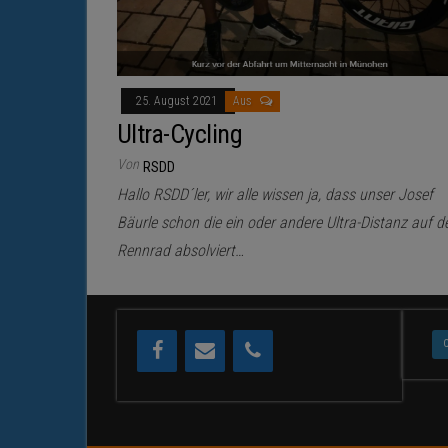
25. August 2021
Aus
Ultra-Cycling
Von
RSDD
Hallo RSDD´ler, wir alle wissen ja, dass unser Josef
Bäurle schon die ein oder andere Ultra-Distanz auf 
Rennrad absolviert…