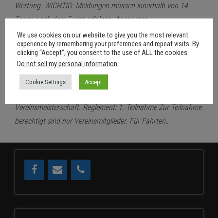
Wertung. WICHTIG: Meldungen müssen innerhalb von 14
Tagen nach dem Event erfolgen. Ansonsten…
We use cookies on our website to give you the most relevant
experience by remembering your preferences and repeat visits. By
27. Januar 2024
Aus
clicking “Accept”, you consent to the use of ALL the cookies.
RSDD Vereinsmeister 2024
Do not sell my personal information
.
Von
RSDD
Cookie Settings
Accept
Hier findet Ihr den aktuellen Stand der RSDD
Vereinsmeisterschaft. Reglement: 1. Teilnahme Zur Teilnahme
berechtigt sind nur Vereinsmitglieder. Für Fahrten…