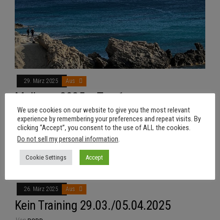
29. März 2025
Aus
Mallorca 2025 – Tag 1
We use cookies on our website to give you the most relevant
Von
RSDD
experience by remembering your preferences and repeat visits. By
Tja, so schnell vergeht die Zeit. Es ist gefühlt noch gar nicht
clicking “Accept”, you consent to the use of ALL the cookies.
Do not sell my personal information
.
so lange her, dass wir letztes Jahr in…
Cookie Settings
Accept
26. März 2025
Aus
Kein Training 29.03./05.04.2025