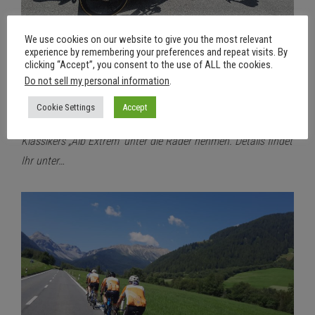
We use cookies on our website to give you the most relevant
experience by remembering your preferences and repeat visits. By
8. August 2025
Aus
clicking “Accept”, you consent to the use of ALL the cookies.
Auf den Spuren von Alb Extrem
Do not sell my personal information
.
Von
RSDD
Cookie Settings
Accept
An Maria Himmelfahrt (15.08.2025) werden wir Teile des RTF
Klassikers „Alb Extrem“ unter die Räder nehmen. Details findet
Ihr unter…