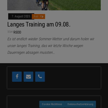
7. August 2025
Aus
Langes Training am 09.08.
Von
RSDD
Es ist endlich wieder Sommer-Wetter und darum holen wir
unser langes Training, das wir letzte Woche wegen
Dauerregen absagen mussten…
Cookie Richtlinie
Datenschutzerklärung