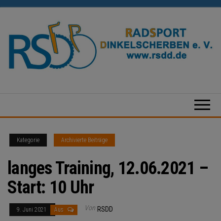
Zum
Inhalt
springen
Radsport
Dinkelscherben
e.V.
Kategorie
Archivierte Beiträge
langes Training, 12.06.2021 –
Start: 10 Uhr
Von
RSDD
9. Juni 2021
Aus