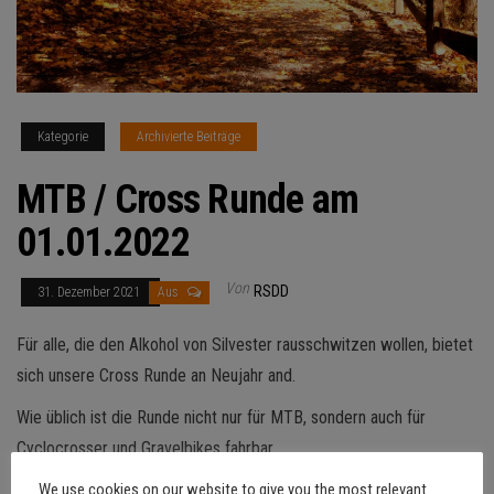
Kategorie
Archivierte Beiträge
MTB / Cross Runde am
01.01.2022
Von
RSDD
31. Dezember 2021
Aus
Für alle, die den Alkohol von Silvester rausschwitzen wollen, bietet
sich unsere Cross Runde an Neujahr and.
Wie üblich ist die Runde nicht nur für MTB, sondern auch für
Cyclocrosser und Gravelbikes fahrbar.
We use cookies on our website to give you the most relevant
Kurze Erinnerung: der Start ist wie üblich um 13:30 Uhr am