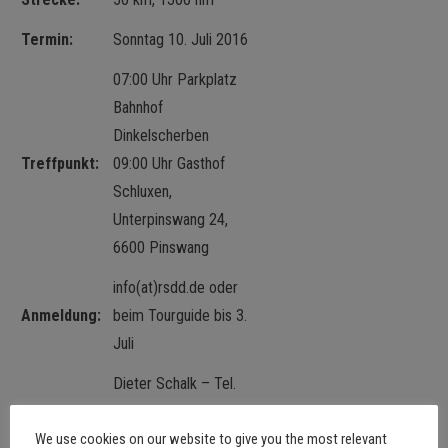
Termin:
Sonntag 10. Juli 2016
07:00 Uhr Parkplatz
Bahnhof
Dinkelscherben
Treffpunkt:
09:00 Uhr Gasthof
Schluxen,
Unterpinswang 24,
6600 Pinswang
info(at)rsdd.de oder
Anmeldung:
beim Tourguide bis 3.
Juli
Dieter Schalk – Tel.
08152 96109, Handy
We use cookies on our website to give you the most relevant
0170 7595922