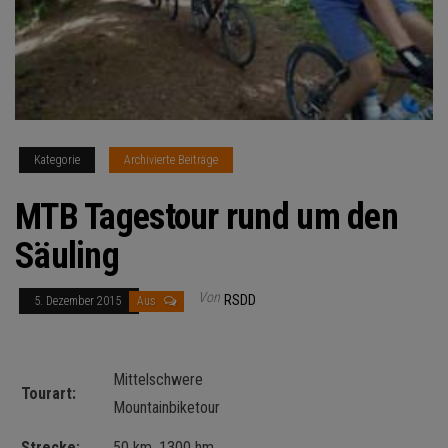
Kategorie
Archivierte Beiträge
MTB Tagestour rund um den
Säuling
Von
RSDD
5. Dezember 2015
Aus
Mittelschwere
Tourart:
Mountainbiketour
Strecke:
50 km, 1300 hm