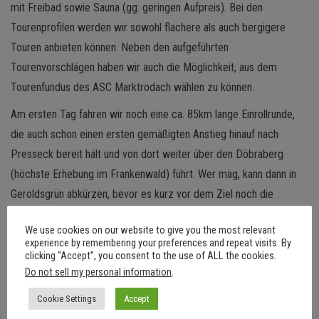
mit Freibad sowie Sauna (gg. geringen Aufpreis). Bei den
Tourenprofilen werden wir sowohl flachere als auch bergigere
Touren anbieten können. Neben den aufgeführten
Tourenvorschlägen haben wir auch die Möglichkeit, aus dem
Tourenfundus des ASC Marktrodach wählen zu können.
Am ersten Tag fahren wir noch eine ca. 85km lange Einrollrunde,
die auch schon einen ersten gemäßigten Anstieg hinauf nach
Presseck bereit hält und von dort weiter über den Döbraberg
(höchste Erhebung im Frankenwald) führt. Wer mag, kann dann in
Geroldsgrün abkürzen, bevor es kurz vor dem Ziel noch die
Möglichkeit gibt, die Ködeltalsperre zu umrunden.
We use cookies on our website to give you the most relevant
Am zweiten Tag statten wir auch dem Thüringer Wald einen
experience by remembering your preferences and repeat visits. By
clicking “Accept”, you consent to the use of ALL the cookies.
Besuch ab. Unsere Strecke führt über überwiegend kleine
Do not sell my personal information
.
Strassen zum längsten Anstieg im Frankenwald: hinauf nach
Cookie Settings
Accept
Gräfenthal und weiter auf den Rennsteig. Danach ist es mit den