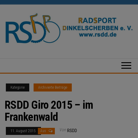
Zum
Inhalt
springen
Radsport
Dinkelscherben
e.V.
Kategorie
Archivierte Beiträge
RSDD Giro 2015 – im
Frankenwald
Von
RSDD
11. August 2015
Aus