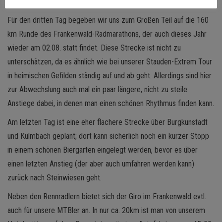
Höhenmetern geschafft und es geht nur noch leicht wellig zurück.
Für den dritten Tag begeben wir uns zum Großen Teil auf die 160
km Runde des Frankenwald-Radmarathons, der auch dieses Jahr
wieder am 02.08. statt findet. Diese Strecke ist nicht zu
unterschätzen, da es ähnlich wie bei unserer Stauden-Extrem Tour
in heimischen Gefilden ständig auf und ab geht. Allerdings sind hier
zur Abwechslung auch mal ein paar längere, nicht zu steile
Anstiege dabei, in denen man einen schönen Rhythmus finden kann.
Am letzten Tag ist eine eher flachere Strecke über Burgkunstadt
und Kulmbach geplant; dort kann sicherlich noch ein kurzer Stopp
in einem schönen Biergarten eingelegt werden, bevor es über
einen letzten Anstieg (der aber auch umfahren werden kann)
zurück nach Steinwiesen geht.
Neben den Rennradlern bietet sich der Giro im Frankenwald evtl.
auch für unsere MTBler an. In nur ca. 20km ist man von unserem