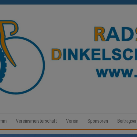
Radsport
Dinkelscherben
amm
Vereinsmeisterschaft
Verein
Sponsoren
Beitragsar
e.V.