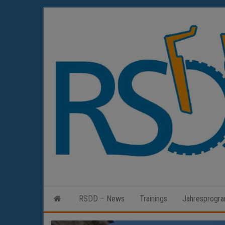
Zum
Inhalt
springen
RSDD – News
Trainings
Jahresprogr