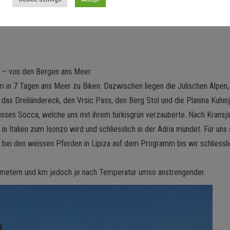
 – von den Bergen ans Meer.
um in 7 Tagen ans Meer zu Biken. Dazwischen liegen die Julischen Alpen
s Dreiländereck, den Vrsic Pass, den Berg Stol und die Planina Kuhinja
Flusses Socca, welche uns mit ihrem türkisgrün verzauberte. Nach Kransj
in Italien zum Isonzo wird und schliesslich in der Adria mündet. Für un
 bei den weissen Pferden in Lipiza auf dem Programm bis wir schliesslic
enmetern und km jedoch je nach Temperatur umso anstrengender.