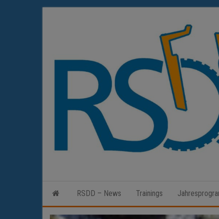
Zum
Inhalt
springen
RSDD – News
Trainings
Jahresprogr