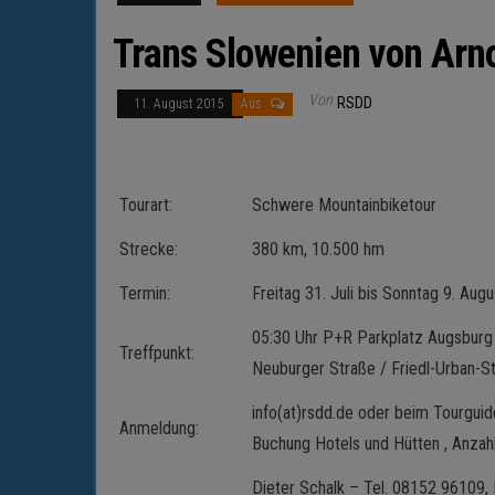
Trans Slowenien von Arno
Von
RSDD
11. August 2015
Aus
Tourart:
Schwere Mountainbiketour
Strecke:
380 km, 10.500 hm
Termin:
Freitag 31. Juli bis Sonntag 9. Aug
05:30 Uhr P+R Parkplatz Augsbu
Treffpunkt:
Neuburger Straße / Friedl-Urban-S
info(at)rsdd.de oder beim Tourguid
Anmeldung:
Buchung Hotels und Hütten , Anzahl
Dieter Schalk – Tel. 08152 96109