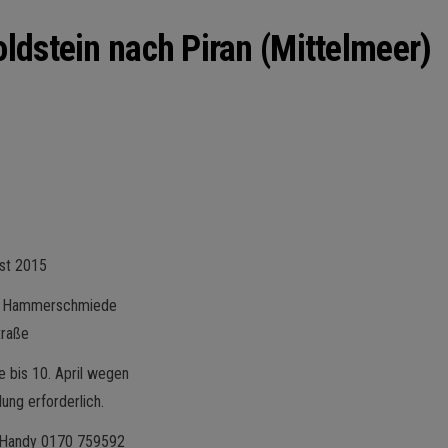
ldstein nach Piran (Mittelmeer)
ust 2015
rg Hammerschmiede
traße
e bis 10. April wegen
ung erforderlich.
, Handy 0170 759592