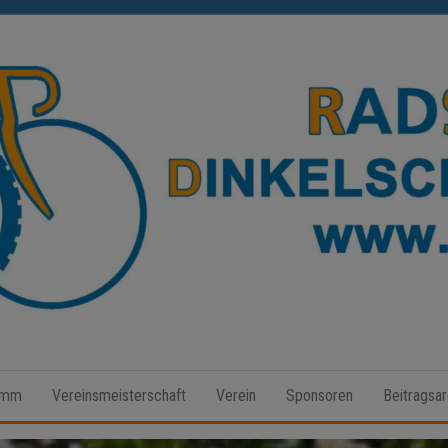
Radsport
Dinkelscherben
amm
Vereinsmeisterschaft
Verein
Sponsoren
Beitragsar
e.V.