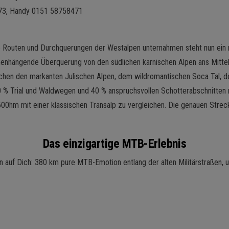
673, Handy 0151 58758471
alp Routen und Durchquerungen der Westalpen unternahmen steht nun e
menhängende Überquerung von den südlichen karnischen Alpen ans Mittel
en den markanten Julischen Alpen, dem wildromantischen Soca Tal, de
20 % Trial und Waldwegen und 40 % anspruchsvollen Schotterabschnitten 
00hm mit einer klassischen Transalp zu vergleichen. Die genauen Strec
Das einzigartige MTB-Erlebnis
 auf Dich: 380 km pure MTB-Emotion entlang der alten Militärstraßen, u