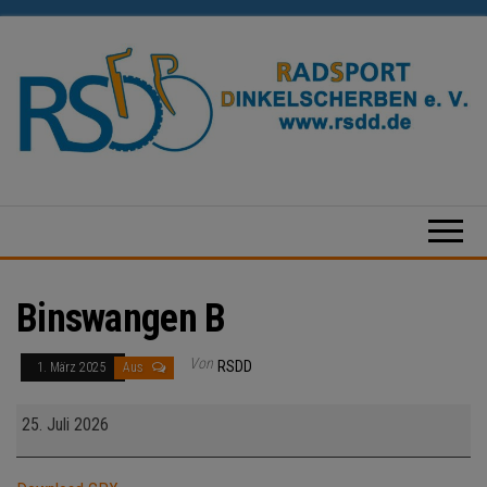
Zum
Inhalt
springen
Radsport
Dinkelscherben
e.V.
Binswangen B
Von
RSDD
1. März 2025
Aus
Binswangen
25. Juli 2026
B