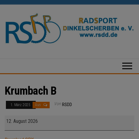
Zum
Inhalt
springen
Radsport
Dinkelscherben
e.V.
Krumbach B
Von
RSDD
1. März 2025
Aus
Krumbach
12. August 2026
B