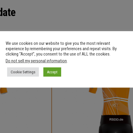
date
acer Bestellung teilgenommen haben: die Artikel sind produziert und auf
We use cookies on our website to give you the most relevant
ilt.
experience by remembering your preferences and repeat visits. By
clicking “Accept”, you consent to the use of ALL the cookies.
Do not sell my personal information
.
Cookie Settings
Accept