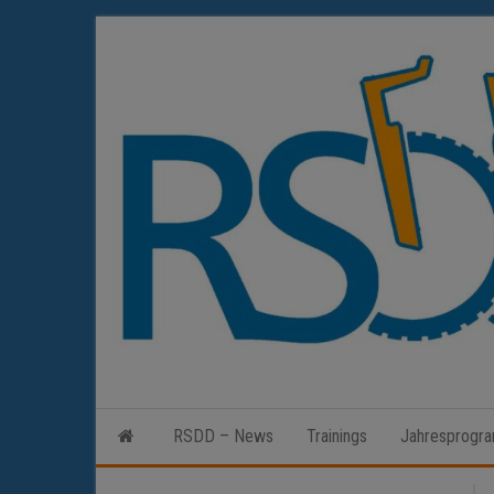
Zum
Inhalt
springen
RSDD – News
Trainings
Jahresprogr