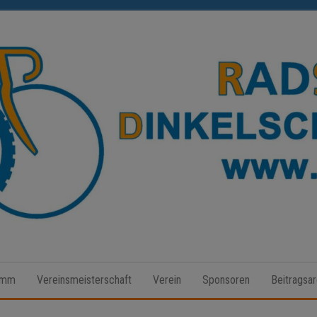
Radsport
Dinkelscherben
amm
Vereinsmeisterschaft
Verein
Sponsoren
Beitragsar
e.V.