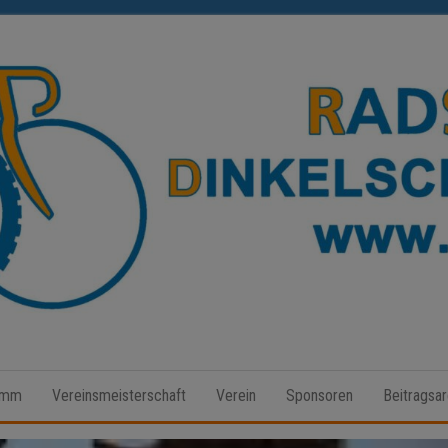
Radsport
Dinkelscherben
amm
Vereinsmeisterschaft
Verein
Sponsoren
Beitragsar
e.V.