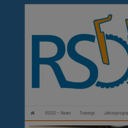
Zum
Inhalt
springen
RSDD – News
Trainings
Jahresprogr