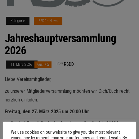
Kategorie
RSDD - News
Jahreshauptversammlung
2026
Von
RSDD
11. März 2026
Aus
Liebe Vereinsmitglieder,
zu unserer Mitgliederversammlung möchten wir Dich/Euch recht
herzlich einladen.
Freitag, den 27. März 2025 um 20:00 Uhr
im Gasthof Zum Adler in der Augsburger Straße 2 in 86424
Dinkelscherben
We use cookies on our website to give you the most relevant
experience by remembering your preferences and repeat visits. By