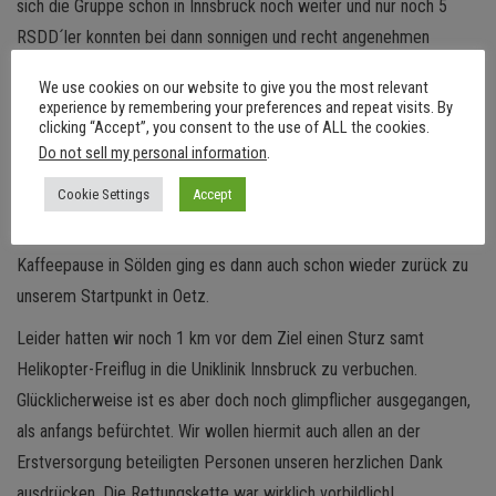
sich die Gruppe schon in Innsbruck noch weiter und nur noch 5
RSDD´ler konnten bei dann sonnigen und recht angenehmen
Temperaturen über den Brennerpass nach Sterzing fahren.
We use cookies on our website to give you the most relevant
experience by remembering your preferences and repeat visits. By
clicking “Accept”, you consent to the use of ALL the cookies.
Am zweiten Tag stand dann der Jaufenpass und der Scharfrichter
Do not sell my personal information
.
– das Timmelsjoch – auf dem Programm. In der Früh noch recht
Cookie Settings
Accept
frisch aber dafür sehr sonnig wurde es Ötztaler-typisch in St.
Leonhard richtig angenehm warm. Und nach einer längeren
Kaffeepause in Sölden ging es dann auch schon wieder zurück zu
unserem Startpunkt in Oetz.
Leider hatten wir noch 1 km vor dem Ziel einen Sturz samt
Helikopter-Freiflug in die Uniklinik Innsbruck zu verbuchen.
Glücklicherweise ist es aber doch noch glimpflicher ausgegangen,
als anfangs befürchtet. Wir wollen hiermit auch allen an der
Erstversorgung beteiligten Personen unseren herzlichen Dank
ausdrücken. Die Rettungskette war wirklich vorbildlich!