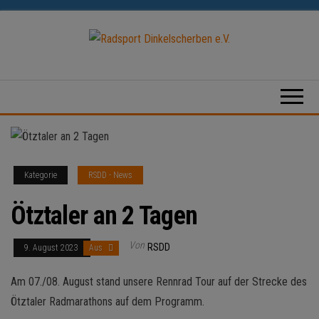
Zum
Inhalt
springen
Radsport
Dinkelscherben
e.V.
Kategorie
RSDD - News
Ötztaler an 2 Tagen
Von
RSDD
9. August 2023
Aus
Am 07./08. August stand unsere Rennrad Tour auf der Strecke des
Ötztaler Radmarathons auf dem Programm.