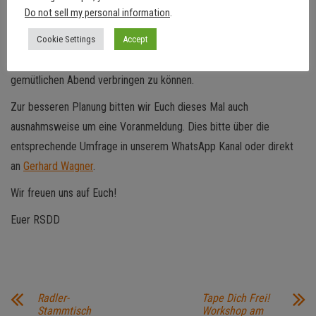
Do not sell my personal information
.
Reichspoststr. 2
Reutern / Welden
Cookie Settings
Accept
Wir hoffen, Euch dennoch zahlreich begrüßen und mit Euch einen
gemütlichen Abend verbringen zu können.
Zur besseren Planung bitten wir Euch dieses Mal auch
ausnahmsweise um eine Voranmeldung. Dies bitte über die
entsprechende Umfrage in unserem WhatsApp Kanal oder direkt
an
Gerhard Wagner
.
Wir freuen uns auf Euch!
Euer RSDD
Radler-
Tape Dich Frei!
Stammtisch
Workshop am