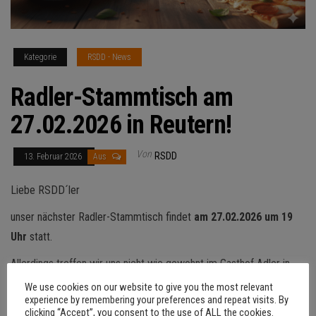
Kategorie
RSDD - News
Radler-Stammtisch am
27.02.2026 in Reutern!
Von
RSDD
13. Februar 2026
Aus
Liebe RSDD´ler
unser nächster Radler-Stammtisch findet
am 27.02.2026 um 19
Uhr
statt.
Allerdings treffen wir uns nicht wie gewohnt im Gasthof Adler in
Dinkelscherben, sondern in der
We use cookies on our website to give you the most relevant
experience by remembering your preferences and repeat visits. By
Trattoria Rusticana
clicking “Accept”, you consent to the use of ALL the cookies.