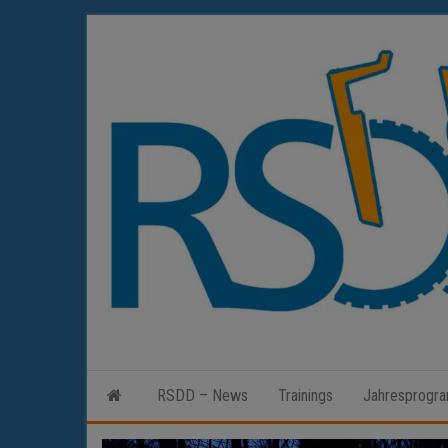
Zum
Inhalt
springen
RSDD – News
Trainings
Jahresprogr