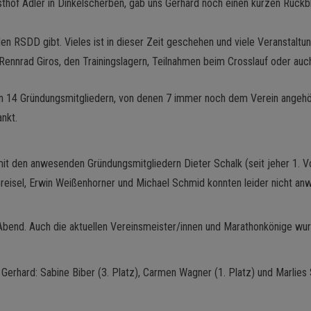
hof Adler in Dinkelscherben, gab uns Gerhard noch einen kurzen Rückbl
 den RSDD gibt. Vieles ist in dieser Zeit geschehen und viele Veranstal
nnrad Giros, den Trainingslagern, Teilnahmen beim Crosslauf oder auch 
en 14 Gründungsmitgliedern, von denen 7 immer noch dem Verein angehör
nkt.
it den anwesenden Gründungsmitgliedern Dieter Schalk (seit jeher 1. 
reisel, Erwin Weißenhorner und Michael Schmid konnten leider nicht an
Abend. Auch die aktuellen Vereinsmeister/innen und Marathonkönige wu
erhard: Sabine Biber (3. Platz), Carmen Wagner (1. Platz) und Marlies Sc