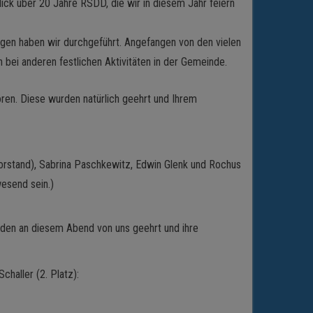
ick über 20 Jahre RSDD, die wir in diesem Jahr feiern
tungen haben wir durchgeführt. Angefangen von den vielen
bei anderen festlichen Aktivitäten in der Gemeinde.
en. Diese wurden natürlich geehrt und Ihrem
Vorstand), Sabrina Paschkewitz, Edwin Glenk und Rochus
wesend sein.)
rden an diesem Abend von uns geehrt und ihre
haller (2. Platz):