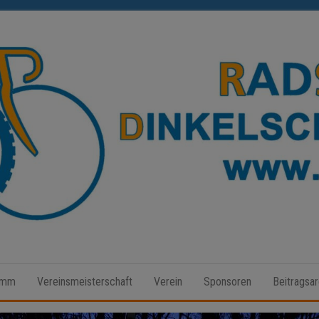
Radsport
Dinkelscherben
amm
Vereinsmeisterschaft
Verein
Sponsoren
Beitragsar
e.V.