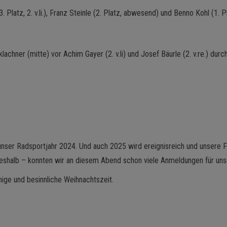
Platz, 2. v.li.), Franz Steinle (2. Platz, abwesend) und Benno Kohl (1. Pla
chner (mitte) vor Achim Gayer (2. v.li) und Josef Bäurle (2. v.re.) durc
nser Radsportjahr 2024. Und auch 2025 wird ereignisreich und unsere F
shalb – konnten wir an diesem Abend schon viele Anmeldungen für uns
hige und besinnliche Weihnachtszeit.