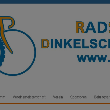
Radsport
Dinkelscherben
amm
Vereinsmeisterschaft
Verein
Sponsoren
Beitragsar
e.V.