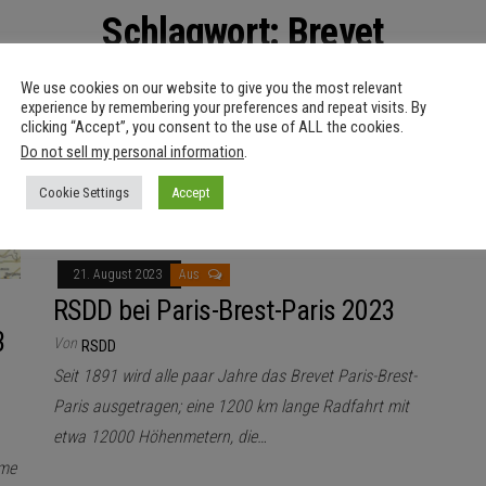
Schlagwort:
Brevet
We use cookies on our website to give you the most relevant
experience by remembering your preferences and repeat visits. By
clicking “Accept”, you consent to the use of ALL the cookies.
Do not sell my personal information
.
Cookie Settings
Accept
21. August 2023
Aus
RSDD bei Paris-Brest-Paris 2023
3
Von
RSDD
Seit 1891 wird alle paar Jahre das Brevet Paris-Brest-
Paris ausgetragen; eine 1200 km lange Radfahrt mit
etwa 12000 Höhenmetern, die…
hme