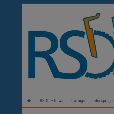
Zum
Inhalt
springen
RSDD – News
Trainings
Jahresprogr