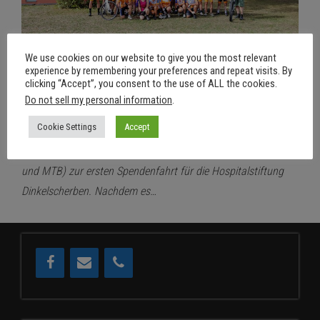
We use cookies on our website to give you the most relevant
experience by remembering your preferences and repeat visits. By
clicking “Accept”, you consent to the use of ALL the cookies.
16. August 2022
Aus
Do not sell my personal information
.
RSDD Spendenfahrt am 15.08.2022
Cookie Settings
Accept
Von
RSDD
An Maria Himmelfahrt trafen sich ca. 35 RSDD´ler (Rennrad
und MTB) zur ersten Spendenfahrt für die Hospitalstiftung
Dinkelscherben. Nachdem es…