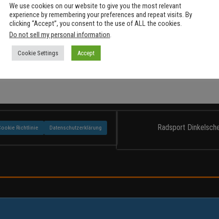
We use cookies on our website to give you the most relevant
s konnte nichts gefunden werde
experience by remembering your preferences and repeat visits. By
clicking “Accept”, you consent to the use of ALL the cookies.
Do not sell my personal information
.
ob wir nicht das finden konnten, wonach du gesucht hast. Möglicherweise h
Cookie Settings
Accept
Radsport Dinkelsche
Cookie Richtlinie
Datenschutzerklärung