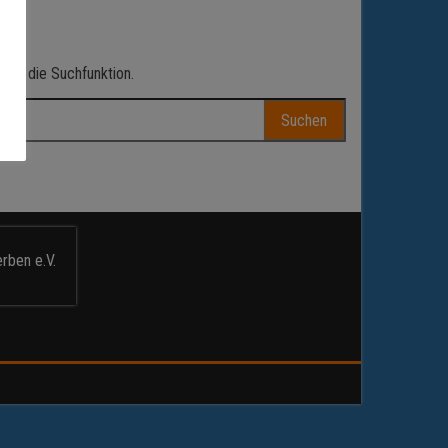
n.
ilft die Suchfunktion.
rben e.V.