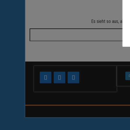
E
Es sieht so aus, als 
Suchen
nach: