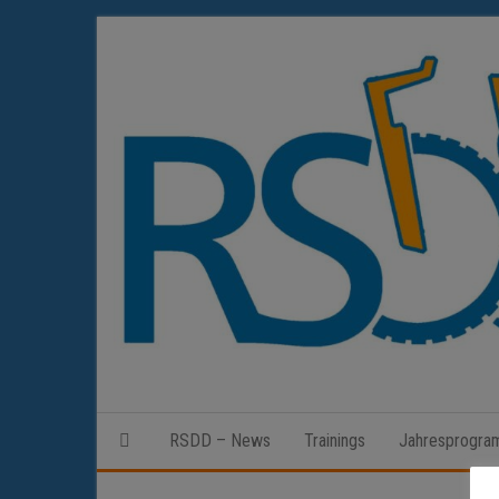
Zum
Inhalt
springen
RSDD – News
Trainings
Jahresprogr