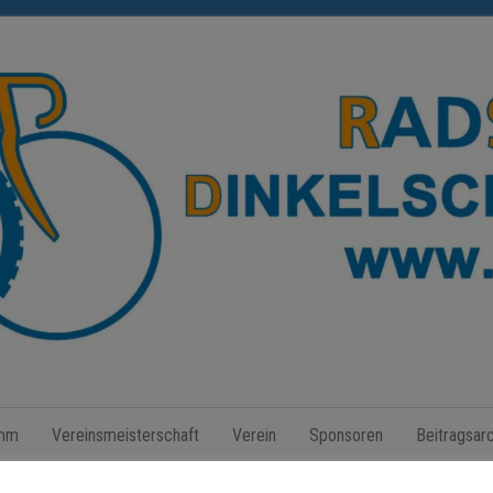
Radsport
Dinkelscherben
amm
Vereinsmeisterschaft
Verein
Sponsoren
Beitragsarc
e.V.