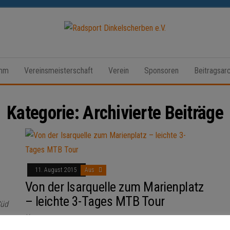
Radsport
Dinkelscherben
amm
Vereinsmeisterschaft
Verein
Sponsoren
Beitragsarc
e.V.
Kategorie:
Archivierte Beiträge
11. August 2015
Aus
Von der Isarquelle zum Marienplatz
– leichte 3-Tages MTB Tour
Süd
Von
RSDD