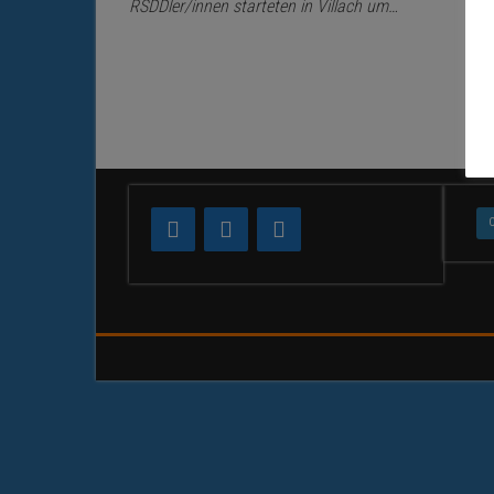
RSDDler/innen starteten in Villach um…
Seitennummerierung
der
Beiträge