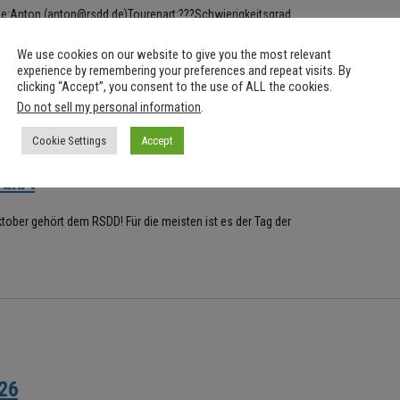
uide:Anton (anton@rsdd.de)Tourenart:???Schwierigkeitsgrad
rad Kondition???Strecke:???Anmeldeschluss???
We use cookies on our website to give you the most relevant
experience by remembering your preferences and repeat visits. By
clicking “Accept”, you consent to the use of ALL the cookies.
Do not sell my personal information
.
Cookie Settings
Accept
ahrt
ktober gehört dem RSDD! Für die meisten ist es der Tag der
26