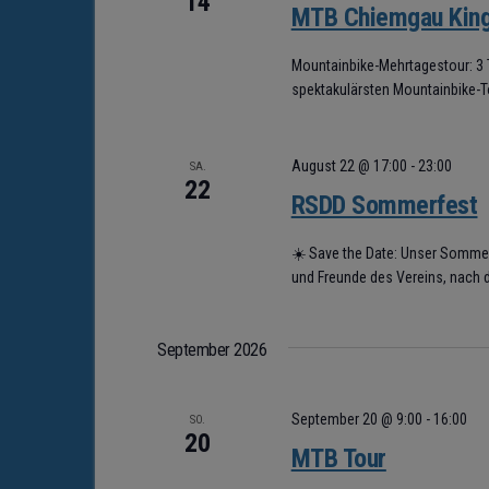
14
MTB Chiemgau Kin
w
ä
Mountainbike-Mehrtagestour: 3 
h
spektakulärsten Mountainbike-T
l
e
August 22 @ 17:00
-
23:00
SA.
n
22
RSDD Sommerfest
.
☀️ Save the Date: Unser Somme
und Freunde des Vereins, nach d
September 2026
September 20 @ 9:00
-
16:00
SO.
20
MTB Tour