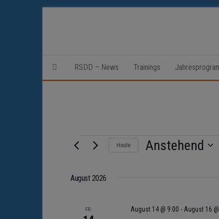
Zum
Inhalt
springen
RSDD – News
Trainings
Jahresprogr
Veranstaltungen
Anstehend
Heute
D
a
August 2026
t
u
August 14 @ 9:00
-
August 16 @
FR.
m