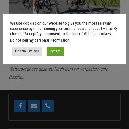
We use cookies on our website to give you the most relevant
experience by remembering your preferences and repeat visits. By
clicking “Accept”, you consent to the use of ALL the cookies.
26. April 2022
Aus
Do not sell my personal information
.
RSDD@FrattaTerme – Tag 4
Cookie Settings
Accept
Von
RSDD
Tag 4 in Fratta Terme. Heute haben wir mehr Vertrauen in Die
Wetterprognose gesetzt. Nach dem wir vorgestern eine
Dusche…