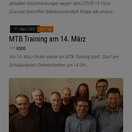
aktuellen Einschränkungen wegen dem COVID-19 Virus
(Corona) betroffen.Selbstverständlich finden alle unsere…
11. März 2020
Aus
MTB Training am 14. März
Von
RSDD
Am 14. März findet wieder ein MTB Training statt. Start am
Schulparkplatz Dinkelscherben um 14 Uhr.