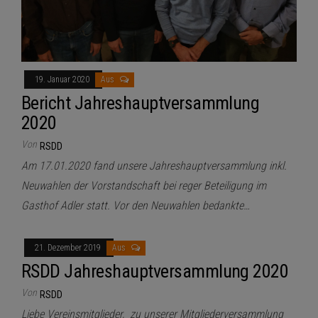
19. Januar 2020
Aus
Bericht Jahreshauptversammlung
2020
Von
RSDD
Am 17.01.2020 fand unsere Jahreshauptversammlung inkl.
Neuwahlen der Vorstandschaft bei reger Beteiligung im
Gasthof Adler statt. Vor den Neuwahlen bedankte…
21. Dezember 2019
Aus
RSDD Jahreshauptversammlung 2020
Von
RSDD
Liebe Vereinsmitglieder, zu unserer Mitgliederversammlung