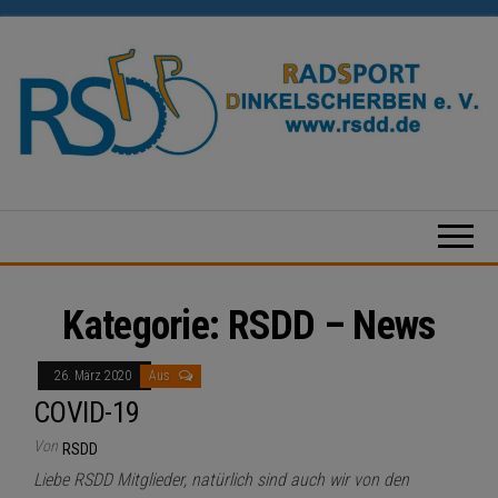
Zum
Inhalt
springen
Radsport
Dinkelscherben
e.V.
Kategorie:
RSDD – News
26. März 2020
Aus
COVID-19
Von
RSDD
Liebe RSDD Mitglieder, natürlich sind auch wir von den