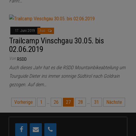
Fahrt…
17. Juni 2019
Aus
Trailcamp Vinschgau 30.05. bis
02.06.2019
Von
RSDD
Auch dieses Jahr hat es die RSDD Mountainbikeabteilung um
Tourguide Dieter ins immer sonnige Südtirol nach Goldrain
gezogen. Auf dem…
Seitennummerierung
Vorherige
1
…
26
27
28
…
31
Nächste
der
Beiträge