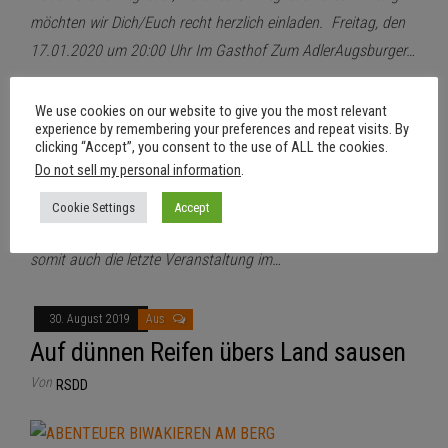
möchten wir Dich/Euch recht herzlich einladen. Freitag, den
17.01.2020 um 20:00 Uhr Im Gasthof Zum AdlerAugsburger…
We use cookies on our website to give you the most relevant
22. November 2019
Aus
experience by remembering your preferences and repeat visits. By
RSDD Jahresprogramm 2020
clicking “Accept”, you consent to the use of ALL the cookies.
Do not sell my personal information
.
Von
RSDD
Liebe RSDD Mitglieder und alle Radsportler. Unsere
Cookie Settings
Accept
Weihnachtsfeier hat am letzten Freitag stattgefunden und
somit auch die letzte Veranstaltung im…
30. August 2019
Aus
Auf dünnen Reifen übers Land sausen
Von
RSDD